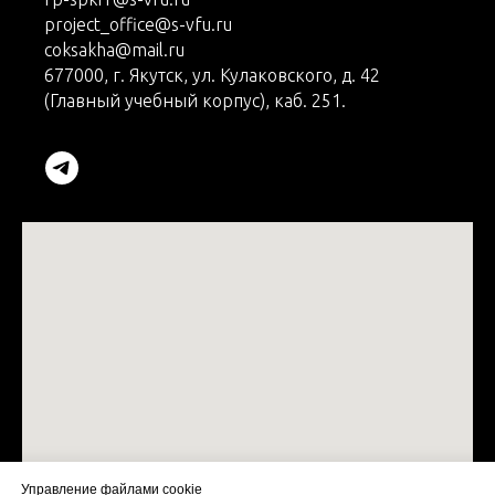
project_office@s-vfu.ru
coksakha@mail.ru
677000, г. Якутск, ул. Кулаковского, д. 42
(Главный учебный корпус), каб. 251.
Управление файлами cookie